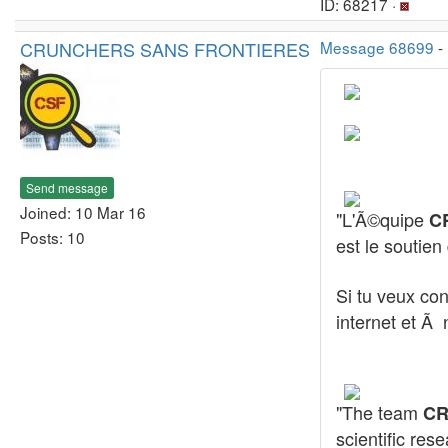
ID: 68217 ·
CRUNCHERS SANS FRONTIERES
Message 68699
-
Send message
Joined: 10 Mar 16
"L'Ã©quipe
CR
Posts: 10
est le soutien
Si tu veux con
internet et Ã 
"The team
CR
scientific res