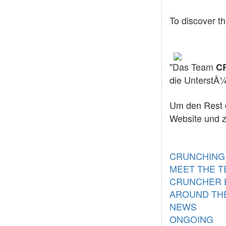
To discover th
"Das Team
C
die UnterstÃ¼
Um den Rest 
Website und z
CRUNCHING
MEET THE 
CRUNCHER 
AROUND TH
NEWS
ONGOING