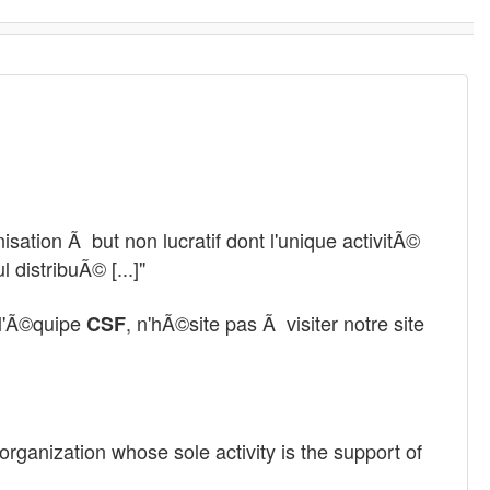
sation Ã but non lucratif dont l'unique activitÃ©
 distribuÃ© [...]"
r l'Ã©quipe
, n'hÃ©site pas Ã visiter notre site
CSF
 organization whose sole activity is the support of