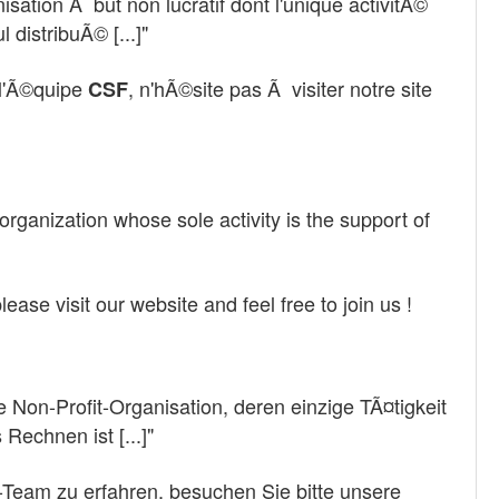
sation Ã but non lucratif dont l'unique activitÃ©
 distribuÃ© [...]"
r l'Ã©quipe
, n'hÃ©site pas Ã visiter notre site
CSF
 organization whose sole activity is the support of
ease visit our website and feel free to join us !
e Non-Profit-Organisation, deren einzige TÃ¤tigkeit
Rechnen ist [...]"
-Team zu erfahren, besuchen Sie bitte unsere