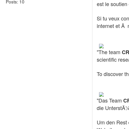
Posts: 10
est le soutien
Si tu veux con
internet et Ã 
"The team
CR
scientific res
To discover th
"Das Team
C
die UnterstÃ¼
Um den Rest 