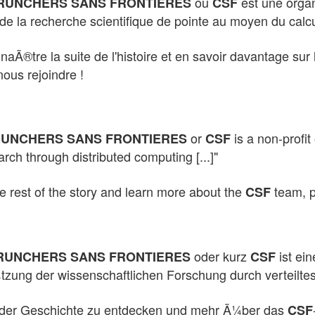
ou
est une organi
UNCHERS SANS FRONTIERES
CSF
 de la recherche scientifique de pointe au moyen du calcul
naÃ®tre la suite de l'histoire et en savoir davantage su
nous rejoindre !
or
is a non-profit
UNCHERS SANS FRONTIERES
CSF
earch through distributed computing [...]"
e rest of the story and learn more about the
team, pl
CSF
oder kurz
ist ein
RUNCHERS SANS FRONTIERES
CSF
tzung der wissenschaftlichen Forschung durch verteiltes 
der Geschichte zu entdecken und mehr Ã¼ber das
CSF