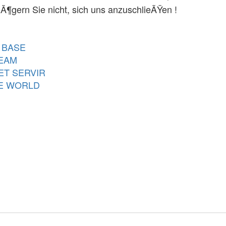
Ã¶gern Sie nicht, sich uns anzuschlieÃŸen !
 BASE
TEAM
ET SERVIR
E WORLD