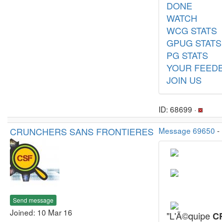
DONE
WATCH
WCG STATS
GPUG STATS
PG STATS
YOUR FEED
JOIN US
ID: 68699 ·
CRUNCHERS SANS FRONTIERES
Message 69650
-
Send message
Joined: 10 Mar 16
"L'Ã©quipe
CR