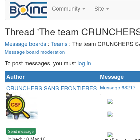
Community
Site
Thread 'The team CRUNCHERS
Message boards
:
Teams
: The team CRUNCHERS SA
Message board moderation
To post messages, you must
log in
.
Author
Message
CRUNCHERS SANS FRONTIERES
Message 68217
-
Send message
Joined: 10 Mar 16