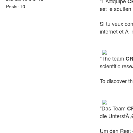
"L'Ã©quipe
CR
Posts: 10
est le soutien
Si tu veux con
internet et Ã 
"The team
CR
scientific res
To discover th
"Das Team
C
die UnterstÃ¼
Um den Rest 