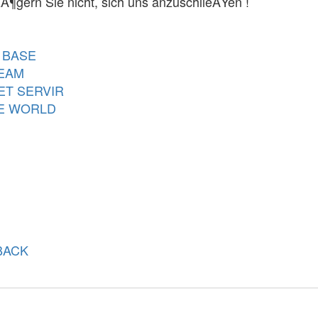
Ã¶gern Sie nicht, sich uns anzuschlieÃŸen !
 BASE
TEAM
ET SERVIR
E WORLD
BACK